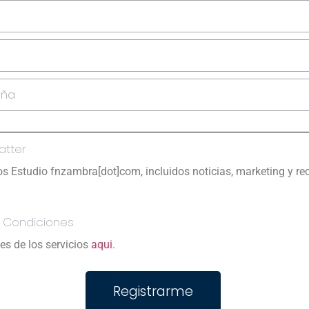
atter
cos Estudio fnzambra[dot]com, incluidos noticias, marketing y 
 Condiciones
es de los servicios
aqui
.
Registrarme